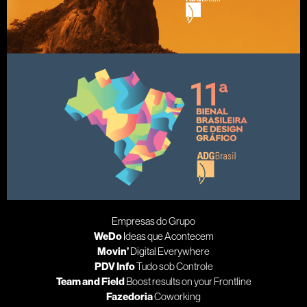
Empresas do Grupo
WeDo
Ideas que Acontecem
Movin’
Digital Everywhere
PDV Info
Tudo sob Controle
Team and Field
Boost results on your Frontline
Fazedoria
Coworking