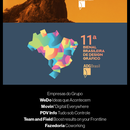
Empresas do Grupo
WeDo
Ideas que Acontecem
Movin’
Digital Everywhere
PDV Info
Tudo sob Controle
Team and Field
Boost results on your Frontline
Fazedoria
Coworking