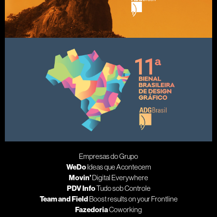
Empresas do Grupo
WeDo
Ideas que Acontecem
Movin’
Digital Everywhere
PDV Info
Tudo sob Controle
Team and Field
Boost results on your Frontline
Fazedoria
Coworking