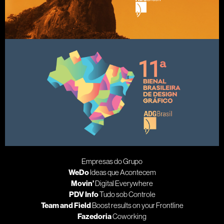
Empresas do Grupo
WeDo
Ideas que Acontecem
Movin’
Digital Everywhere
PDV Info
Tudo sob Controle
Team and Field
Boost results on your Frontline
Fazedoria
Coworking