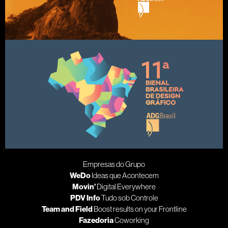
Empresas do Grupo
WeDo
Ideas que Acontecem
Movin’
Digital Everywhere
PDV Info
Tudo sob Controle
Team and Field
Boost results on your Frontline
Fazedoria
Coworking