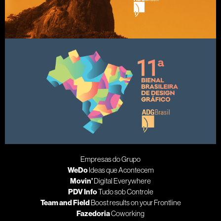
Empresas do Grupo
WeDo
Ideas que Acontecem
Movin’
Digital Everywhere
PDV Info
Tudo sob Controle
Team and Field
Boost results on your Frontline
Fazedoria
Coworking